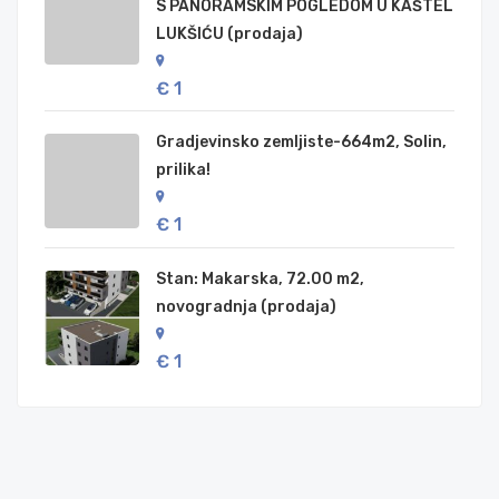
S PANORAMSKIM POGLEDOM U KAŠTEL
LUKŠIĆU (prodaja)
€ 1
Gradjevinsko zemljiste-664m2, Solin,
prilika!
€ 1
Stan: Makarska, 72.00 m2,
novogradnja (prodaja)
€ 1