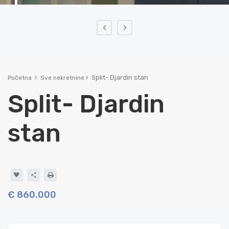
‹
›
Split- Djardin stan
Početna
Sve nekretnine
Split- Djardin
stan
€ 860.000