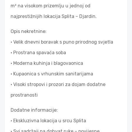
m² na visokom prizemlju u jednoj od
najprestižnijih lokacija Splita – Djardin.
Opis nekretnine:
• Velik dnevni boravak s puno prirodnog svjetla
• Prostrana spavaća soba
• Moderna kuhinja i blagovaonica
• Kupaonica s vrhunskim sanitarijama
• Visoki stropovi i prozori za dojam dodatne
prostranosti
Dodatne informacije:
• Ekskluzivna lokacija u srcu Splita
• Svi sadržaji na dohvat ruke – povijesne