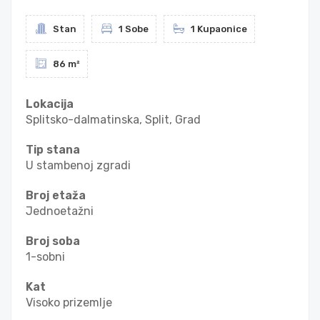
Stan
1 Sobe
1 Kupaonice
86 m²
Lokacija
Splitsko-dalmatinska, Split, Grad
Tip stana
U stambenoj zgradi
Broj etaža
Jednoetažni
Broj soba
1-sobni
Kat
Visoko prizemlje