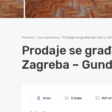
Prodaje se građanski stan u cen
Početna
Sve nekretnine
Prodaje se građ
Zagreba – Gundu
Stan
3 Sobe
109 m