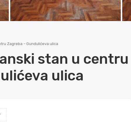
tru Zagreba – Gundulićeva ulica
anski stan u centru
lićeva ulica
²