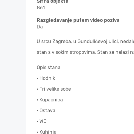
Šifra objekta
861
Razgledavanje putem video poziva
Da
U srcu Zagreba, u Gundulićevoj ulici, nedal
stan s visokim stropovima. Stan se nalazi n
Opis stana:
• Hodnik
• Tri velike sobe
• Kupaonica
• Ostava
• WC
• Kuhinja