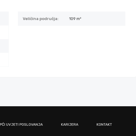
Veličina područja:
109 m²
PĆI UVJETI POSLOVANJA
KARIJERA
KONTAKT