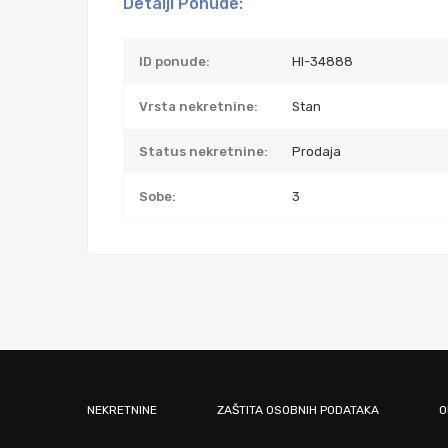
Detalji Ponude:
ID ponude:
HI-34888
Vrsta nekretnine:
Stan
Status nekretnine:
Prodaja
Sobe:
3
NEKRETNINE
ZAŠTITA OSOBNIH PODATAKA
O