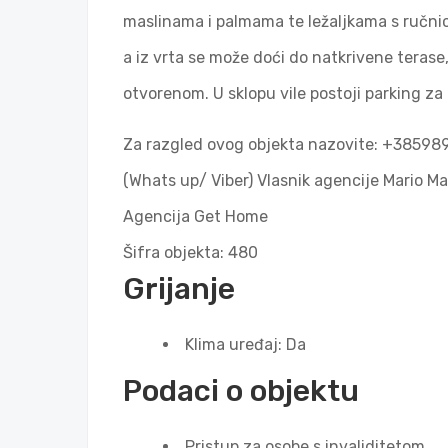
maslinama i palmama te ležaljkama s ručnici
a iz vrta se može doći do natkrivene terase, 
otvorenom. U sklopu vile postoji parking za
Za razgled ovog objekta nazovite: +3859
(Whats up/ Viber) Vlasnik agencije Mario Ma
Agencija Get Home
Šifra objekta: 480
Grijanje
Klima uređaj: Da
Podaci o objektu
Pristup za osobe s invaliditetom