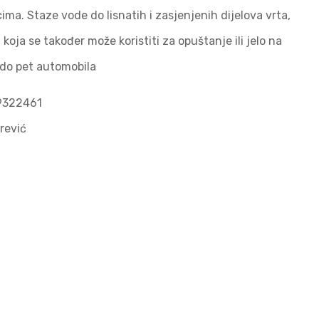
ma. Staze vode do lisnatih i zasjenjenih dijelova vrta,
koja se također može koristiti za opuštanje ili jelo na
 do pet automobila
89322461
rević