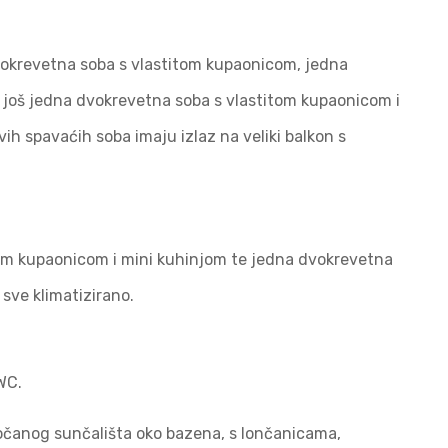
vokrevetna soba s vlastitom kupaonicom, jedna
 još jedna dvokrevetna soba s vlastitom kupaonicom i
vih spavaćih soba imaju izlaz na veliki balkon s
om kupaonicom i mini kuhinjom te jedna dvokrevetna
sve klimatizirano.
WC.
ločanog sunčališta oko bazena, s lončanicama,