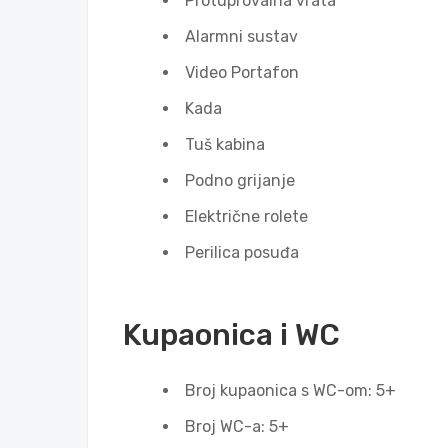
Protuprovalna vrata
Alarmni sustav
Video Portafon
Kada
Tuš kabina
Podno grijanje
Električne rolete
Perilica posuđa
Kupaonica i WC
Broj kupaonica s WC-om: 5+
Broj WC-a: 5+