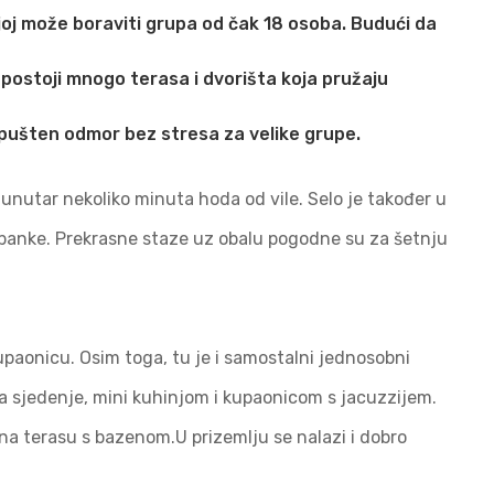
joj može boraviti grupa od čak 18 osoba. Budući da
 postoji mnogo terasa i dvorišta koja pružaju
 opušten odmor bez stresa za velike grupe.
a unutar nekoliko minuta hoda od vile. Selo je također u
i banke. Prekrasne staze uz obalu pogodne su za šetnju
upaonicu. Osim toga, tu je i samostalni jednosobni
 sjedenje, mini kuhinjom i kupaonicom s jacuzzijem.
na terasu s bazenom.U prizemlju se nalazi i dobro