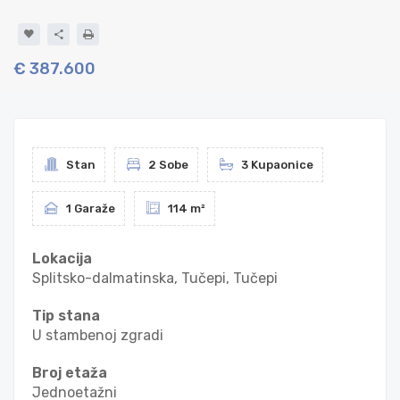
€ 387.600
Stan
2 Sobe
3 Kupaonice
1 Garaže
114 m²
Lokacija
Splitsko-dalmatinska, Tučepi, Tučepi
Tip stana
U stambenoj zgradi
Broj etaža
Jednoetažni