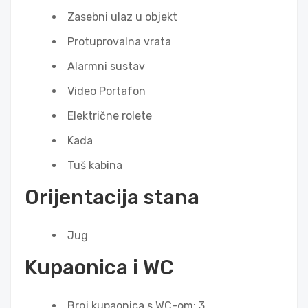
Zasebni ulaz u objekt
Protuprovalna vrata
Alarmni sustav
Video Portafon
Električne rolete
Kada
Tuš kabina
Orijentacija stana
Jug
Kupaonica i WC
Broj kupaonica s WC-om: 3