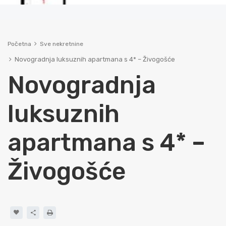
Početna
Sve nekretnine
Novogradnja luksuznih apartmana s 4* – Živogošće
Novogradnja
luksuznih
apartmana s 4* –
Živogošće