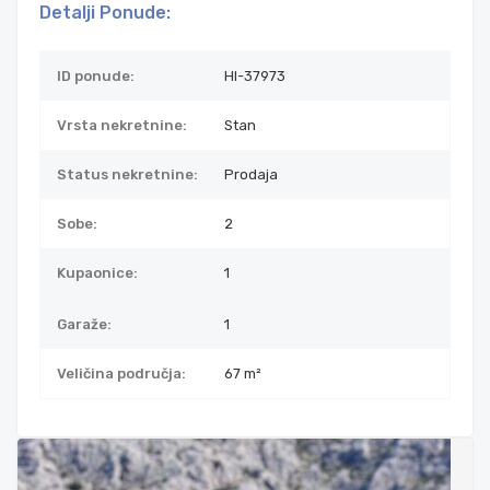
Detalji Ponude:
ID ponude:
HI-37973
Vrsta nekretnine:
Stan
Status nekretnine:
Prodaja
Sobe:
2
Kupaonice:
1
Garaže:
1
Veličina područja:
67 m²