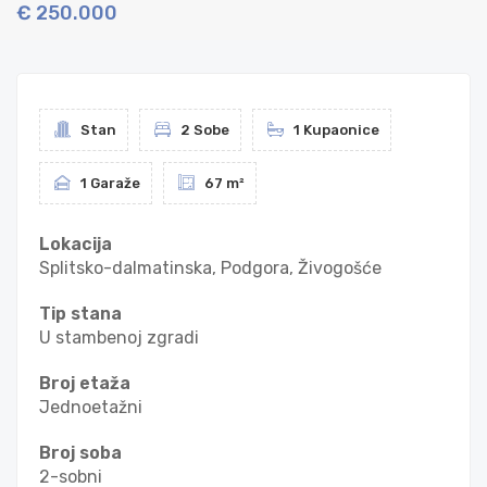
€ 250.000
Stan
2 Sobe
1 Kupaonice
1 Garaže
67 m²
Lokacija
Splitsko-dalmatinska, Podgora, Živogošće
Tip stana
U stambenoj zgradi
Broj etaža
Jednoetažni
Broj soba
2-sobni