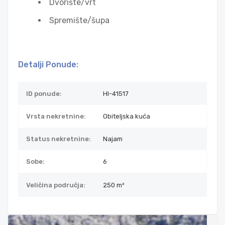
Dvorište/vrt
Spremište/šupa
Detalji Ponude:
ID ponude:
HI-41517
Vrsta nekretnine:
Obiteljska kuća
Status nekretnine:
Najam
Sobe:
6
Veličina područja:
250 m²