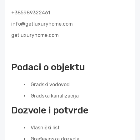
+385989322461
info@getluxuryhome.com
getluxuryhome.com
Podaci o objektu
Gradski vodovod
Gradska kanalizacija
Dozvole i potvrde
Vlasnički list
Građevinska dozvola