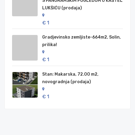
S PANORAMSKIM POGLEDOM U KAŠTEL
LUKŠIĆU (prodaja)
€ 1
Gradjevinsko zemljiste-664m2, Solin,
prilika!
€ 1
Stan: Makarska, 72.00 m2,
novogradnja (prodaja)
€ 1