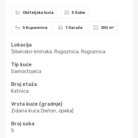
Obiteljska kuća
5 Sobe
5 Kupaonice
1 Garaže
350 m²
Lokacija
Šibensko-kninska, Rogoznica, Rogoznica
Tip kuće
Samostojeća
Broj etaža
Katnica
Vrsta kuće (gradnje)
Zidana kuća (beton, opeka)
Broj soba
5