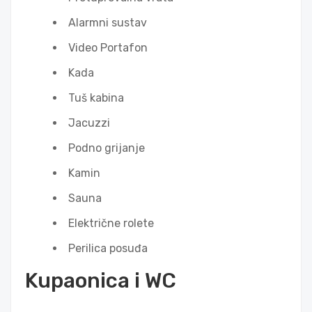
Alarmni sustav
Video Portafon
Kada
Tuš kabina
Jacuzzi
Podno grijanje
Kamin
Sauna
Električne rolete
Perilica posuđa
Kupaonica i WC