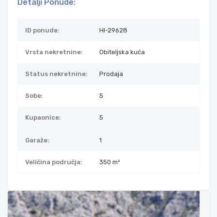
Detalji Ponude:
ID ponude:
HI-29628
Vrsta nekretnine:
Obiteljska kuća
Status nekretnine:
Prodaja
Sobe:
5
Kupaonice:
5
Garaže:
1
Veličina područja:
350 m²