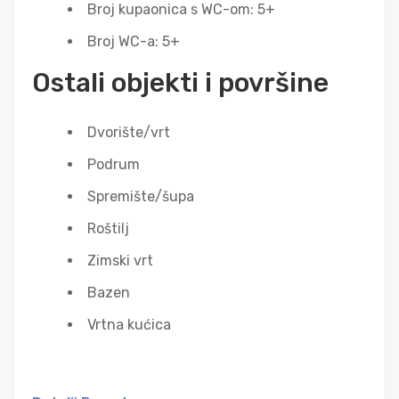
Broj kupaonica s WC-om: 5+
Broj WC-a: 5+
Ostali objekti i površine
Dvorište/vrt
Podrum
Spremište/šupa
Roštilj
Zimski vrt
Bazen
Vrtna kućica