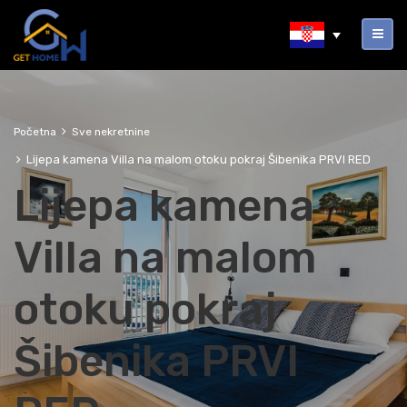
Početna
Sve nekretnine
Lijepa kamena Villa na malom otoku pokraj Šibenika PRVI RED
Lijepa kamena
Villa na malom
otoku pokraj
Šibenika PRVI