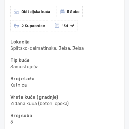
Obiteljska kuća
5 Sobe
2 Kupaonice
154 m²
Lokacija
Splitsko-dalmatinska, Jelsa, Jelsa
Tip kuće
Samostojeća
Broj etaža
Katnica
Vrsta kuće (gradnje)
Zidana kuća (beton, opeka)
Broj soba
5