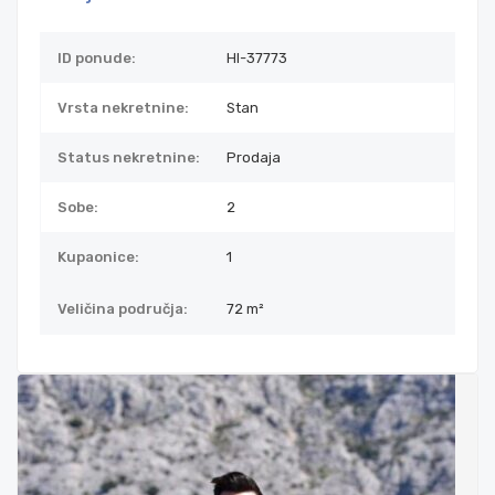
ID ponude:
HI-37773
Vrsta nekretnine:
Stan
Status nekretnine:
Prodaja
Sobe:
2
Kupaonice:
1
Veličina područja:
72 m²