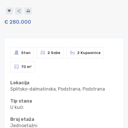
€ 280.000
Stan
2 Sobe
2 Kupaonice
70 m²
Lokacija
Splitsko-dalmatinska, Podstrana, Podstrana
Tip stana
U kući
Broj etaža
Jednoetažni