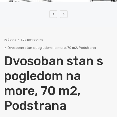
‹
›
Početna
Sve nekretnine
Dvosoban stan s pogledom na more, 70 m2, Podstrana
Dvosoban stan s
pogledom na
more, 70 m2,
Podstrana