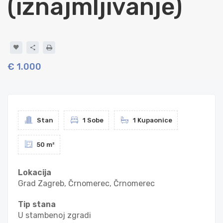
(iznajmljivanje)
€ 1.000
Stan
1 Sobe
1 Kupaonice
50 m²
Lokacija
Grad Zagreb, Črnomerec, Črnomerec
Tip stana
U stambenoj zgradi