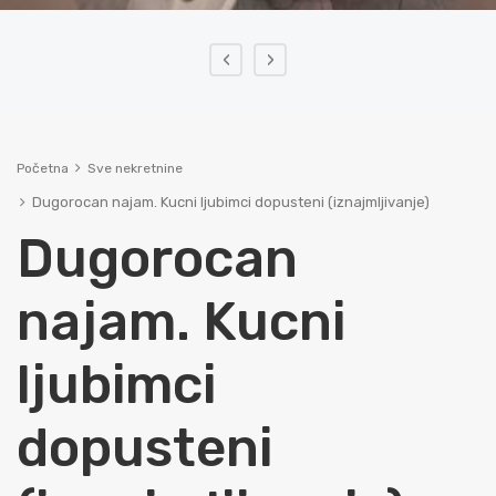
‹
›
Početna
Sve nekretnine
Dugorocan najam. Kucni ljubimci dopusteni (iznajmljivanje)
Dugorocan
najam. Kucni
ljubimci
dopusteni