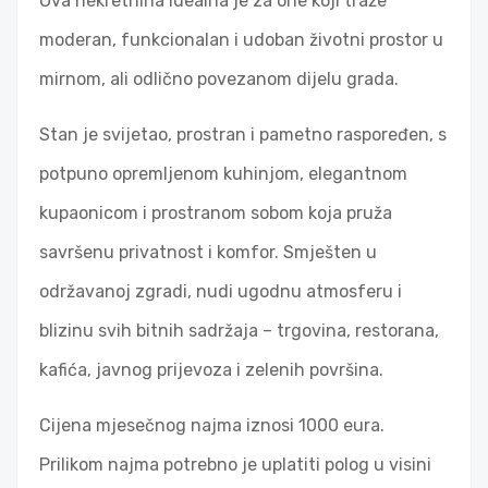
Ova nekretnina idealna je za one koji traže
moderan, funkcionalan i udoban životni prostor u
mirnom, ali odlično povezanom dijelu grada.
Stan je svijetao, prostran i pametno raspoređen, s
potpuno opremljenom kuhinjom, elegantnom
kupaonicom i prostranom sobom koja pruža
savršenu privatnost i komfor. Smješten u
održavanoj zgradi, nudi ugodnu atmosferu i
blizinu svih bitnih sadržaja – trgovina, restorana,
kafića, javnog prijevoza i zelenih površina.
Cijena mjesečnog najma iznosi 1000 eura.
Prilikom najma potrebno je uplatiti polog u visini