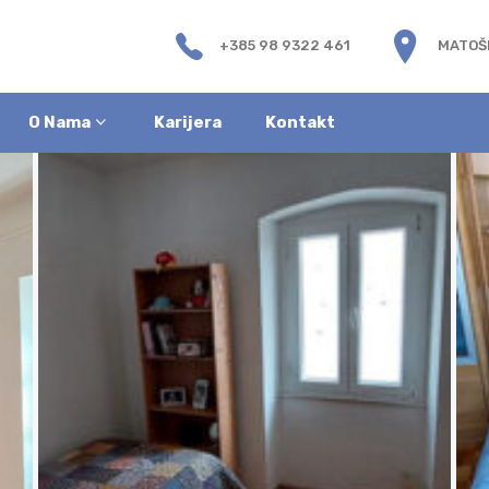
+385 98 9322 461
MATOŠE
O Nama
Karijera
Kontakt