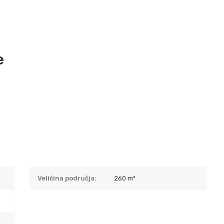
e
Veličina područja:
260 m²