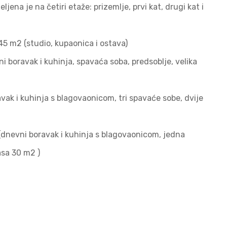
ena je na četiri etaže: prizemlje, prvi kat, drugi kat i
45 m2 (studio, kupaonica i ostava)
 boravak i kuhinja, spavaća soba, predsoblje, velika
vak i kuhinja s blagovaonicom, tri spavaće sobe, dvije
(dnevni boravak i kuhinja s blagovaonicom, jedna
asa 30 m2 )