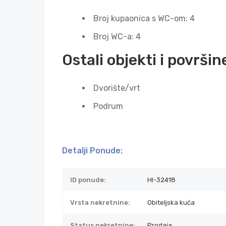
Broj kupaonica s WC-om: 4
Broj WC-a: 4
Ostali objekti i površin
Dvorište/vrt
Podrum
Detalji Ponude:
ID ponude:
HI-32418
Vrsta nekretnine:
Obiteljska kuća
Status nekretnine:
Prodaja