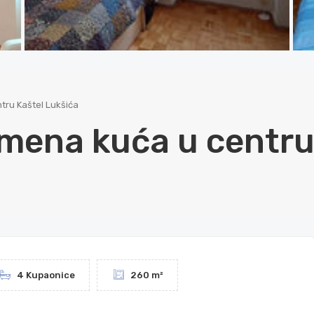
ru Kaštel Lukšića
mena kuća u centr
4 Kupaonice
260 m²