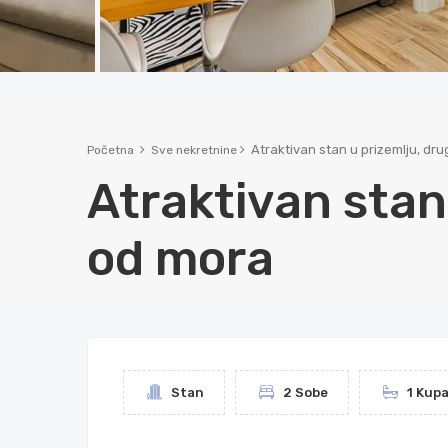
Atraktivan stan u prizemlju, dru
Početna
Sve nekretnine
Atraktivan stan 
od mora
Stan
2 Sobe
1 Kup