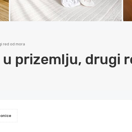
gi red od mora
u prizemlju, drugi 
aonice