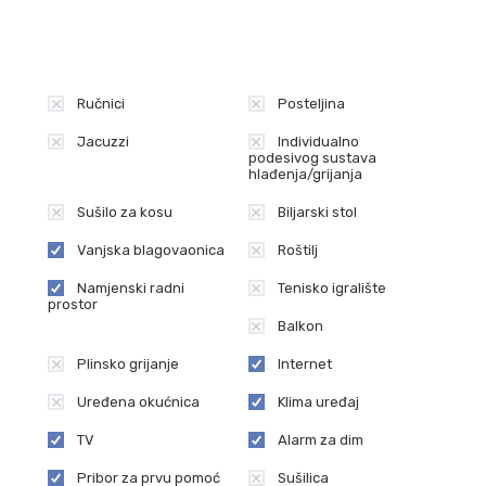
Ručnici
Posteljina
Jacuzzi
Individualno
podesivog sustava
hlađenja/grijanja
Sušilo za kosu
Biljarski stol
Vanjska blagovaonica
Roštilj
Namjenski radni
Tenisko igralište
prostor
Balkon
Plinsko grijanje
Internet
Uređena okućnica
Klima uređaj
TV
Alarm za dim
e
Pribor za prvu pomoć
Sušilica