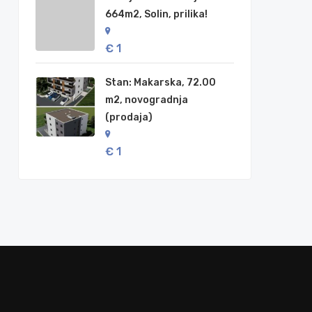
664m2, Solin, prilika!
€ 1
Stan: Makarska, 72.00
m2, novogradnja
(prodaja)
€ 1