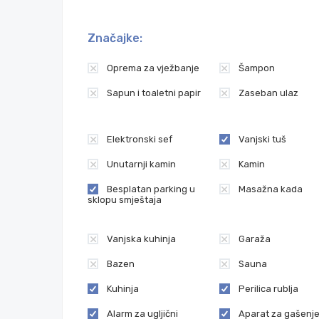
Značajke:
Oprema za vježbanje
Šampon
Sapun i toaletni papir
Zaseban ulaz
Elektronski sef
Vanjski tuš
Unutarnji kamin
Kamin
Besplatan parking u
Masažna kada
sklopu smještaja
Vanjska kuhinja
Garaža
Bazen
Sauna
Kuhinja
Perilica rublja
Alarm za ugljični
Aparat za gašenj