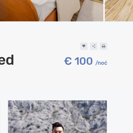
red
€ 100
/noć