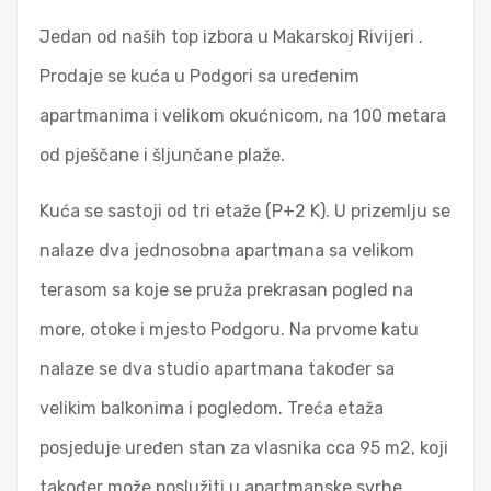
Jedan od naših top izbora u Makarskoj Rivijeri .
Prodaje se kuća u Podgori sa uređenim
apartmanima i velikom okućnicom, na 100 metara
od pješčane i šljunčane plaže.
Kuća se sastoji od tri etaže (P+2 K). U prizemlju se
nalaze dva jednosobna apartmana sa velikom
terasom sa koje se pruža prekrasan pogled na
more, otoke i mjesto Podgoru. Na prvome katu
nalaze se dva studio apartmana također sa
velikim balkonima i pogledom. Treća etaža
posjeduje uređen stan za vlasnika cca 95 m2, koji
također može poslužiti u apartmanske svrhe