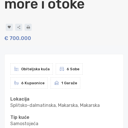
more i otoke
€ 700.000
Obiteljska kuća
6 Sobe
6 Kupaonice
1 Garaže
Lokacija
Splitsko-dalmatinska, Makarska, Makarska
Tip kuće
Samostojeća