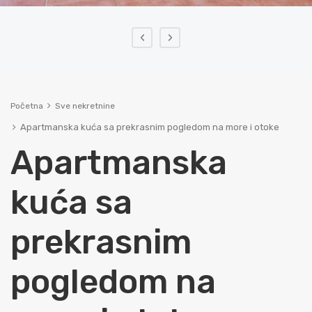
‹
›
Početna
Sve nekretnine
Apartmanska kuća sa prekrasnim pogledom na more i otoke
Apartmanska
kuća sa
prekrasnim
pogledom na