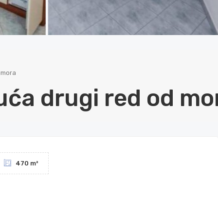
 mora
ća drugi red od mo
470 m²