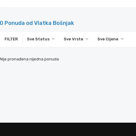
0 Ponuda od Vlatka Bošnjak
FILTER
Sve Status
Sve Vrste
Sve Cijene
Nije pronađena nijedna ponuda