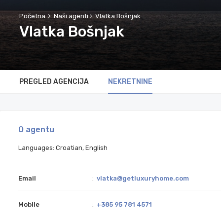
Početna
Naši agenti
Vlatka Bošnjak
Vlatka Bošnjak
PREGLED AGENCIJA
NEKRETNINE
O agentu
Languages: Croatian, English
Email
:
vlatka@getluxuryhome.com
Mobile
:
+385 95 781 4571