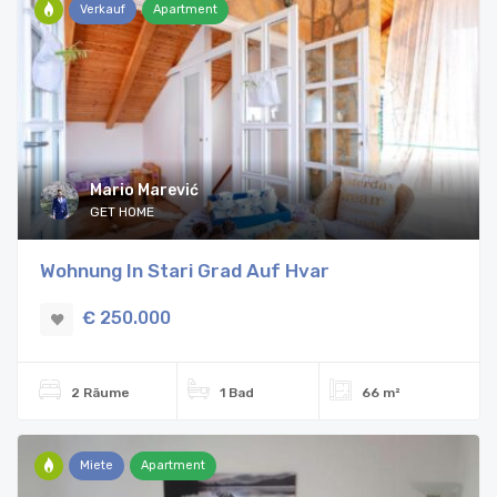
Verkauf
Apartment
Mario Marević
GET HOME
Wohnung In Stari Grad Auf Hvar
€ 250.000
2 Räume
1 Bad
66 m²
Miete
Apartment