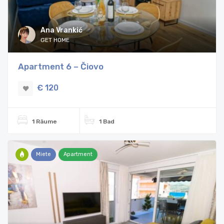
Ana Vrankić
GET HOME
Apartment 6 – Čiovo
€ 120
1 Räume
1 Bad
Miete
Apartment