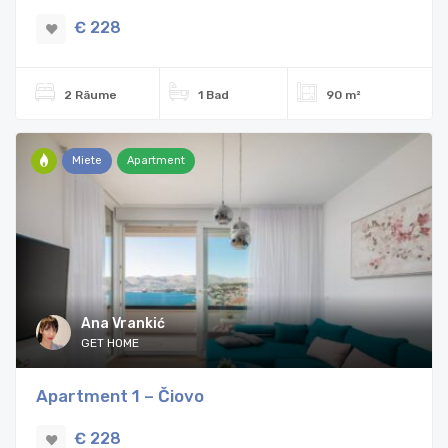
€ 228
2 Räume
1 Bad
90 m²
Miete
Apartment
Ana Vrankić
GET HOME
Apartment 1 – Čiovo
€ 228