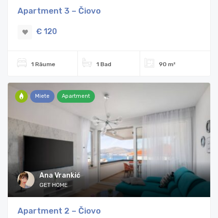
Apartment 3 – Čiovo
€ 120
1 Räume
1 Bad
90 m²
Miete
Apartment
Ana Vrankić
GET HOME
Apartment 2 – Čiovo