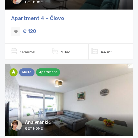
GET HOME
Apartment 4 – Čiovo
€ 120
1 Räume
1 Bad
44 m²
Miete
Apartment
Ana Vrankić
GET HOME