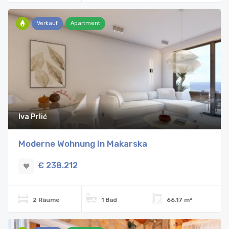
Verkauf
Apartment
Iva Prlić
Moderne Wohnung In Makarska
€ 238.212
2 Räume
1 Bad
66.17 m²