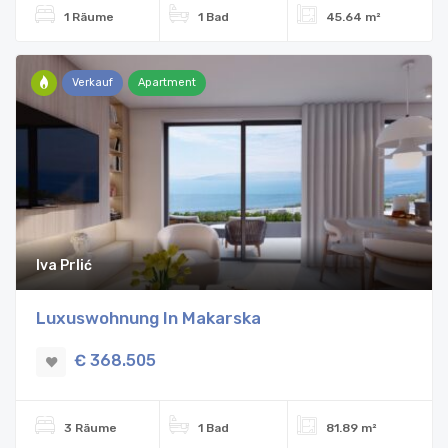
1 Räume
1 Bad
45.64 m²
Verkauf
Apartment
Iva Prlić
Luxuswohnung In Makarska
€ 368.505
3 Räume
1 Bad
81.89 m²