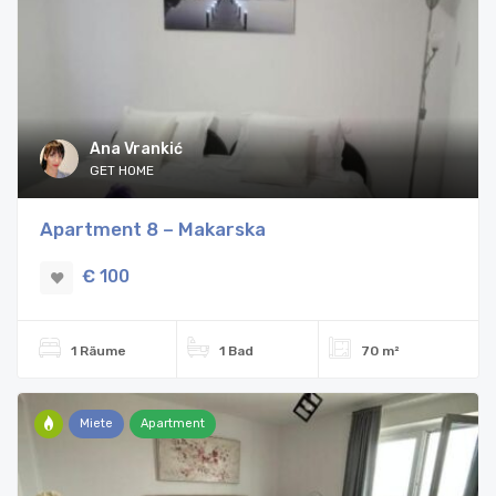
Ana Vrankić
GET HOME
Apartment 8 – Makarska
€ 100
1 Räume
1 Bad
70 m²
Miete
Apartment