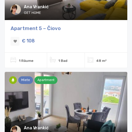
Ana Vrankić
GET HOME
Apartment 5 – Čiovo
€ 108
1 Räume
1 Bad
48 m²
Miete
Apartment
Ana Vrankić