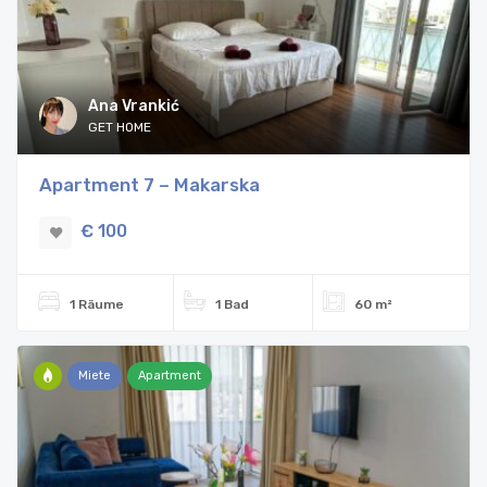
Ana Vrankić
GET HOME
Apartment 7 – Makarska
€ 100
1 Räume
1 Bad
60 m²
Miete
Apartment